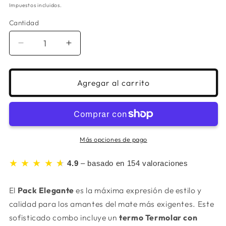
habitual
Impuestos incluidos.
Cantidad
Cantidad
Reducir
Aumentar
cantidad
cantidad
para
para
Pack
Pack
Agregar al carrito
Elegante
Elegante
-
-
Termo
Termo
Termolar
Termolar
con
con
Más opciones de pago
tapón
tapón
advanced
advanced
★ ★ ★ ★
★
★
4.9
– basado en 154 valoraciones
-
-
Mate
Mate
El
Pack Elegante
es la máxima expresión de estilo y
imperial
imperial
de
de
calidad para los amantes del mate más exigentes. Este
calabaza
calabaza
sofisticado combo incluye un
termo Termolar con
+
+