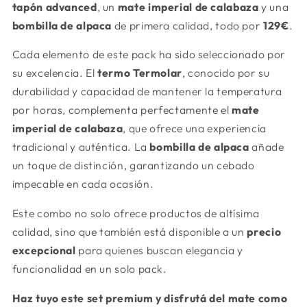
tapón advanced
, un
mate imperial de calabaza
y una
Bombillón
Bombillón
bombilla de alpaca
de primera calidad, todo por
129€
.
de
de
acero
acero
Cada elemento de este pack ha sido seleccionado por
inoxidable
inoxidable
su excelencia. El
termo Termolar
, conocido por su
durabilidad y capacidad de mantener la temperatura
por horas, complementa perfectamente el
mate
imperial de calabaza
, que ofrece una experiencia
tradicional y auténtica. La
bombilla de alpaca
añade
un toque de distinción, garantizando un cebado
impecable en cada ocasión.
Este combo no solo ofrece productos de altísima
calidad, sino que también está disponible a un
precio
excepcional
para quienes buscan elegancia y
funcionalidad en un solo pack.
Haz tuyo este set premium y disfrutá del mate como