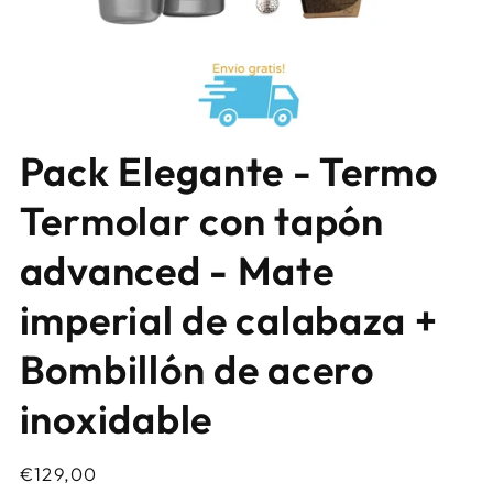
Abrir
elemento
Pack Elegante - Termo
multimedia
1
en
Termolar con tapón
una
ventana
modal
advanced - Mate
imperial de calabaza +
Bombillón de acero
inoxidable
Precio
€129,00