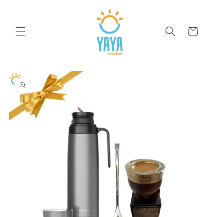
Ir
directamente
al contenido
Carrito
Ir
directamente
a la
información
del producto