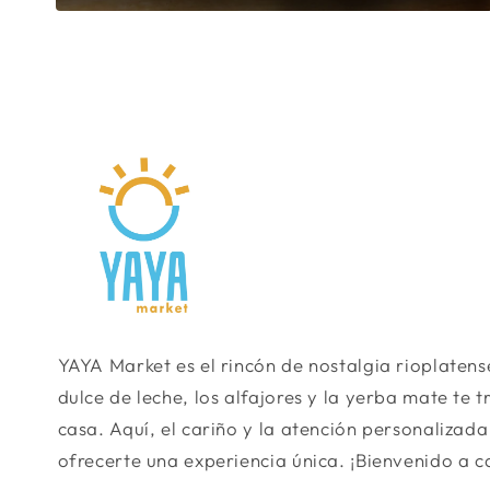
Abrir
elemento
multimedia
2
en
una
ventana
modal
YAYA Market es el rincón de nostalgia rioplaten
dulce de leche, los alfajores y la yerba mate te 
casa. Aquí, el cariño y la atención personalizad
ofrecerte una experiencia única. ¡Bienvenido a c