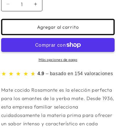
Reducir
Aumentar
cantidad
cantidad
para
para
Mate
Mate
Agregar al carrito
cocido
cocido
Rosamonte
Rosamonte
-
-
50
50
unidades
unidades
Más opciones de pago
★ ★ ★ ★
★
★
4.9
– basado en 154 valoraciones
Mate cocido Rosamonte es la elección perfecta
para los amantes de la yerba mate. Desde 1936,
esta empresa familiar selecciona
cuidadosamente la materia prima para ofrecer
un sabor intenso y característico en cada