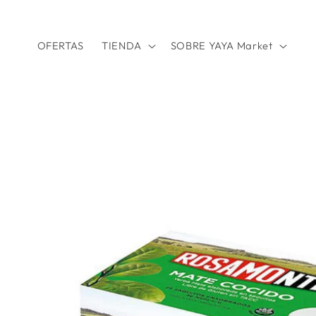
Ir
directamente
al contenido
OFERTAS
TIENDA
SOBRE YAYA Market
Ir
directamente
a la
información
del producto